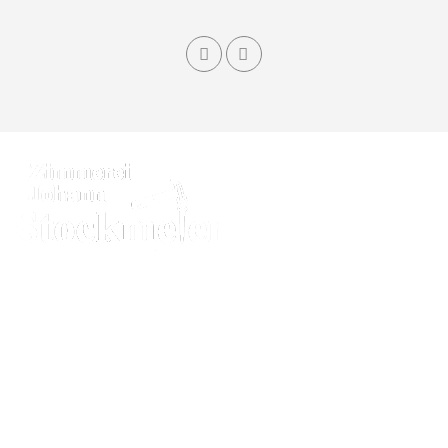
Dachstühle, Dämmung und Sichtdachstühle, Dachfenster,
Holzhäuser, Dacheindeckung, Carports, Pergola, Sanierung,
Anbauten und Aufstockung in Holzbauweise, Gartenhäuser,
Gartenlauben, Vordächer, Überdachungen, Dachgauben.
Service